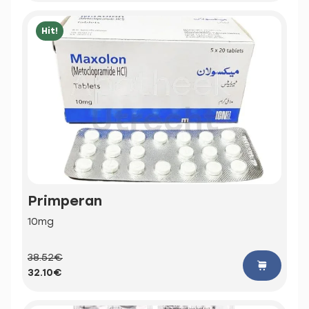
Hit!
Primperan
10mg
38.52€
32.10€