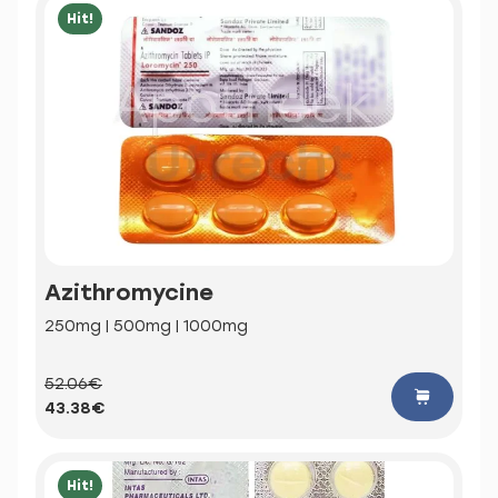
Hit!
Azithromycine
250mg | 500mg | 1000mg
52.06€
43.38€
Hit!