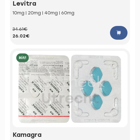
Levitra
10mg | 20mg | 40mg | 60mg
34.61€
26.02€
Hit!
Kamagra