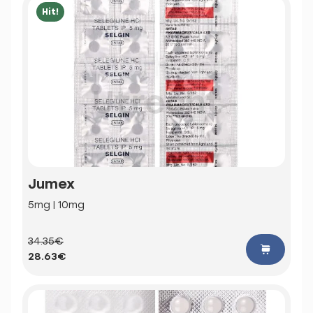
Hit!
Jumex
5mg | 10mg
34.35€
28.63€