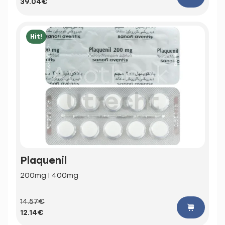
39.04€
Hit!
Plaquenil
200mg | 400mg
14.57€
12.14€