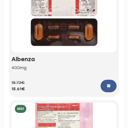
Albenza
400mg
18.73€
15.61€
Hit!