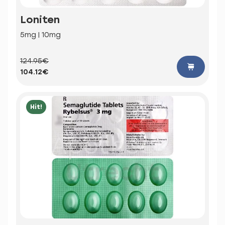
Loniten
5mg | 10mg
124.95€
104.12€
Hit!