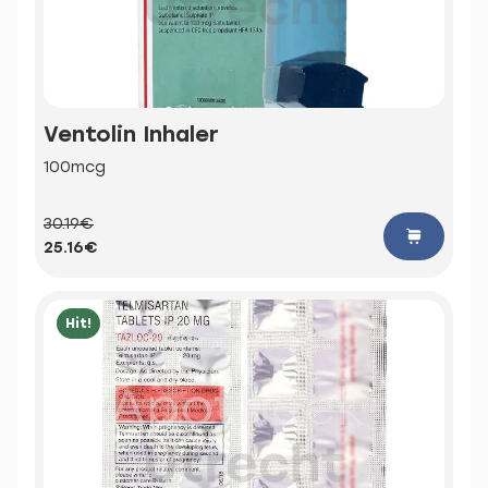
Ventolin Inhaler
100mcg
30.19€
25.16€
Hit!