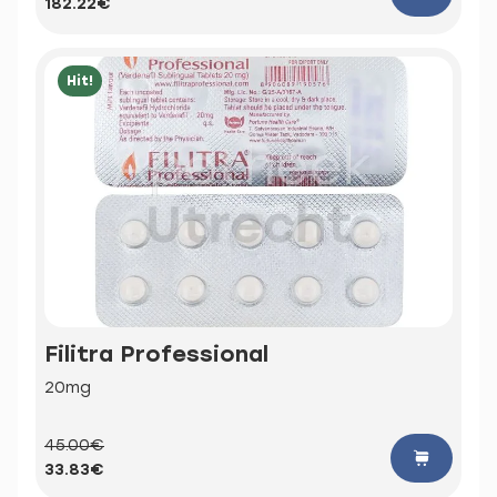
182.22€
Hit!
Filitra Professional
20mg
45.00€
33.83€