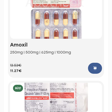
Amoxil
250mg | 500mg | 625mg | 1000mg
13.53€
11.27€
Hit!