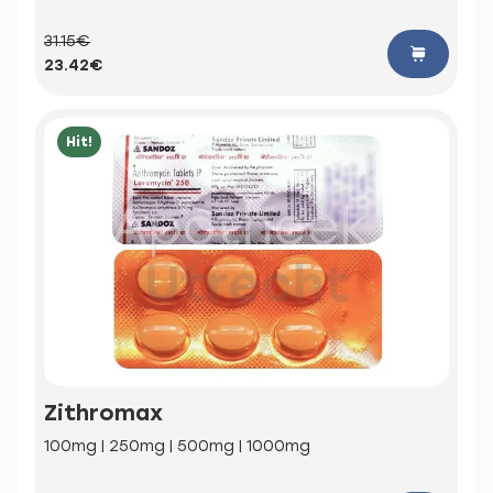
31.15€
23.42€
Hit!
Zithromax
100mg | 250mg | 500mg | 1000mg