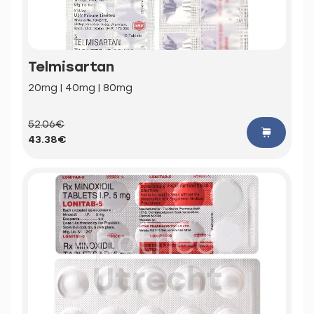
Telmisartan
20mg | 40mg | 80mg
52.06€
43.38€