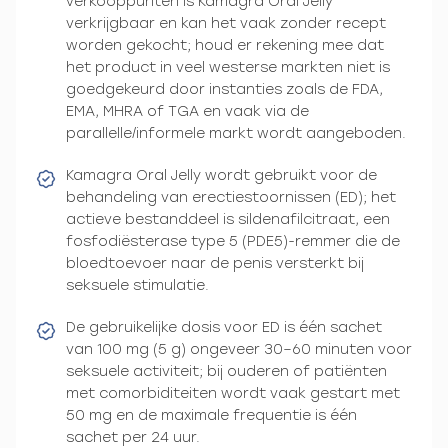
verkooppunten is Kamagra Oral Jelly
verkrijgbaar en kan het vaak zonder recept
worden gekocht; houd er rekening mee dat
het product in veel westerse markten niet is
goedgekeurd door instanties zoals de FDA,
EMA, MHRA of TGA en vaak via de
parallelle/informele markt wordt aangeboden.
Kamagra Oral Jelly wordt gebruikt voor de
behandeling van erectiestoornissen (ED); het
actieve bestanddeel is sildenafilcitraat, een
fosfodiësterase type 5 (PDE5)-remmer die de
bloedtoevoer naar de penis versterkt bij
seksuele stimulatie.
De gebruikelijke dosis voor ED is één sachet
van 100 mg (5 g) ongeveer 30–60 minuten voor
seksuele activiteit; bij ouderen of patiënten
met comorbiditeiten wordt vaak gestart met
50 mg en de maximale frequentie is één
sachet per 24 uur.