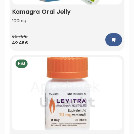
Kamagra Oral Jelly
100mg
65.78€
49.45€
Hit!