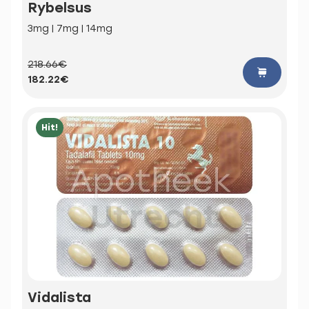
Rybelsus
3mg | 7mg | 14mg
218.66€
182.22€
Hit!
Vidalista