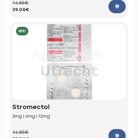
46.85€
39.04€
Hit!
Stromectol
3mg | 6mg | 12mg
46.85€