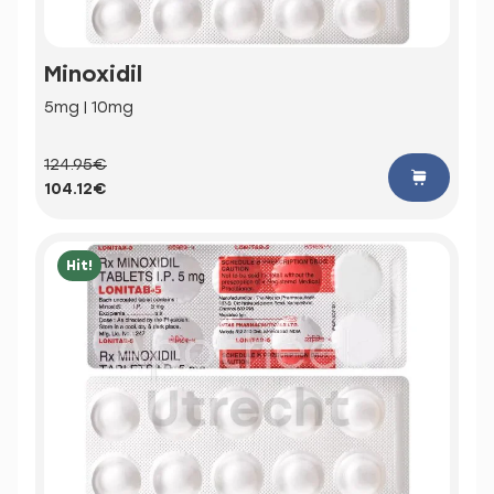
Minoxidil
5mg | 10mg
124.95€
104.12€
Hit!