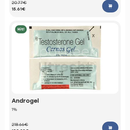
20.77€
15.61€
Hit!
Androgel
1%
218.66€