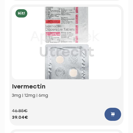
Hit!
Ivermectin
3mg | 12mg | 6mg
46.85€
39.04€