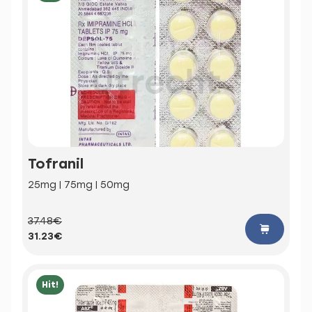
Tofranil
25mg | 75mg | 50mg
37.48€
31.23€
Hit!