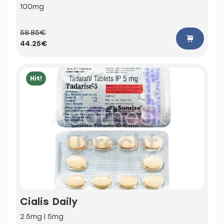
100mg
58.85€
44.25€
Hit!
Cialis Daily
2.5mg | 5mg