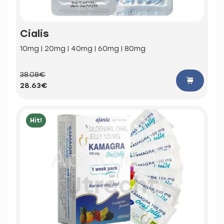
Cialis
10mg | 20mg | 40mg | 60mg | 80mg
38.08€
28.63€
Hit!